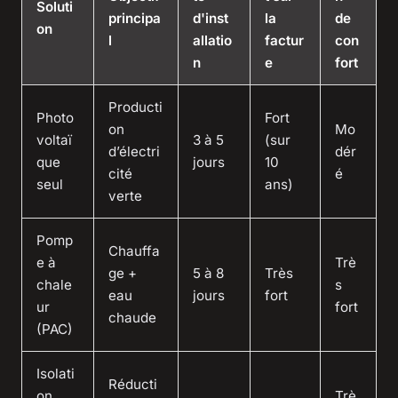
Soluti
principa
d'inst
la
de
on
l
allatio
factur
con
n
e
fort
Producti
Photo
Fort
on
Mo
voltaï
3 à 5
(sur
d’électri
dér
que
jours
10
cité
é
seul
ans)
verte
Pomp
Chauffa
e à
Trè
ge +
5 à 8
Très
chale
s
eau
jours
fort
ur
fort
chaude
(PAC)
Isolati
Réducti
on
Trè