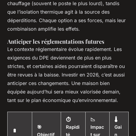
chauffage (souvent le poste le plus lourd), tandis
que l’isolation thermique agit à la source des
déperditions. Chaque option a ses forces, mais leur
combinaison amplifie les effets.
Anticiper les réglementations futures
Le contexte réglementaire évolue rapidement. Les
exigences du DPE deviennent de plus en plus
strictes, et certaines aides pourraient disparaître ou
être revues à la baisse. Investir en 2026, c’est aussi
anticiper ces changements. Une maison bien
équipée aujourd’hui sera mieux valorisée demain,
tant sur le plan économique qu’environnemental.
⏱️
📉
🌡️
🎯
Rapidi
Impac
Gai
🔋
Objectif
té
t sur
n