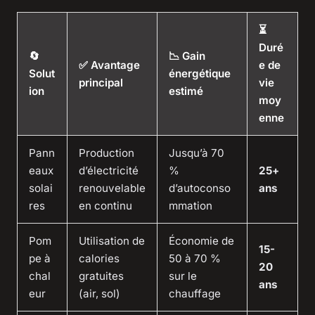
⏳
Duré
🔄
📉 Gain
✅ Avantage
e de
Solut
énergétique
principal
vie
ion
estimé
moy
enne
Pann
Production
Jusqu’à 70
eaux
d’électricité
%
25+
solai
renouvelable
d’autoconso
ans
res
en continu
mmation
Pom
Utilisation de
Économie de
15-
pe à
calories
50 à 70 %
20
chal
gratuites
sur le
ans
eur
(air, sol)
chauffage